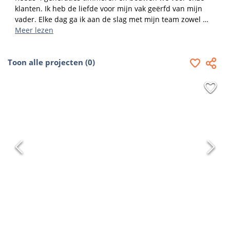
klanten. Ik heb de liefde voor mijn vak geërfd van mijn 
vader. Elke dag ga ik aan de slag met mijn team zowel 
voor renovatie werken, interieur alsook voor nieuwbouw.

Meer lezen
Ik volg de nieuwe evoluties en technologieën nauw op om 
Toon alle projecten (0)
de beste oplossing te kunnen voorstellen aan mijn 
klanten. Onze werken worden met vakmanschap en zin 
voor detail uitgevoerd. Kwaliteit, perfecte afwerking voor 
een eerlijke prijs, daar ga ik steeds voor.

Klanten appreciëren dit, ik denk wel dat dit de reden is 
waarom ze terugkomen …
