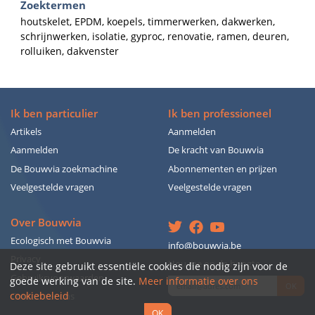
Zoektermen
houtskelet, EPDM, koepels, timmerwerken, dakwerken,
schrijnwerken, isolatie, gyproc, renovatie, ramen, deuren,
rolluiken, dakvenster
Ik ben particulier
Ik ben professioneel
Artikels
Aanmelden
Aanmelden
De kracht van Bouwvia
De Bouwvia zoekmachine
Abonnementen en prijzen
Veelgestelde vragen
Veelgestelde vragen
Over Bouwvia
Ecologisch met Bouwvia
info@bouwvia.be
Privacy
Hou me op de hoogte
Deze site gebruikt essentiële cookies die nodig zijn voor de
Gebruiksvoorwaarden
goede werking van de site.
Meer informatie over ons
OK
cookiebeleid
Contacteer ons
OK