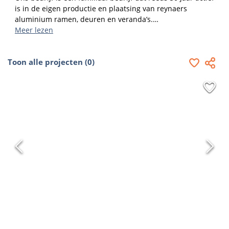
is in de eigen productie en plaatsing van reynaers 
aluminium ramen, deuren en veranda’s.

Bij ons staat de klant op de eerste plaats en kan hij 
Meer lezen
steeds rekenen op onze jarenlange deskundige ervaring 
en kennis op vlak van aluminium ramen en deuren

Toon alle projecten (0)
3 generaties lang , kleinschalig en goede service .