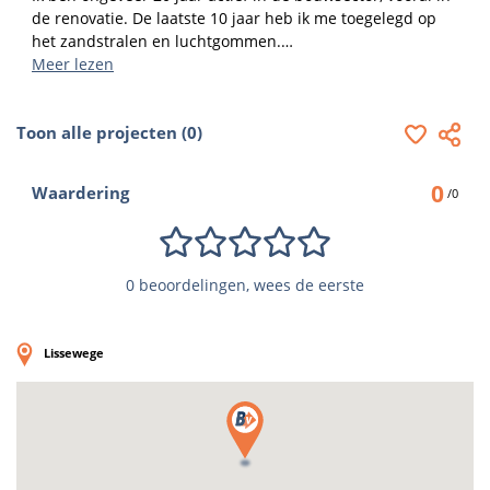
de renovatie. De laatste 10 jaar heb ik me toegelegd op 
het zandstralen en luchtgommen.

Atelier 5B ligt in het hartje van het pittoreske Lissewege. 
Meer lezen
Hier heb ik een eigen straalcabine waar ik meubelen, 
deuren en kleinere onderdelen straal.
Toon alle projecten (0)
0
Waardering
/0
0 beoordelingen, wees de eerste
Lissewege