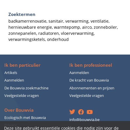
Zoektermen
badkamerrenovatie, sanitair, verwarming, ventilatie,
hernieuwbare energie, warmtepomp, airco, zonneboiler,
zonnepanelen, radiatoren, vloerverwarming,
verwarmingsketels, onderhoud
Ik ben particulier
Ik ben professioneel
Artikels
Aanmelden
Aanmelden
De kracht van Bouwvia
De Bouwvia zoekmachine
Abonnementen en prijzen
Veelgestelde vragen
Veelgestelde vragen
Over Bouwvia
Ecologisch met Bouwvia
info@bouwvia.be
Privacy
Hou me op de hoogte
Deze site gebruikt essentiële cookies die nodig zijn voor de