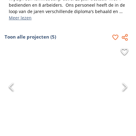
bedienden en 8 arbeiders.  Ons personeel heeft de in de 
loop van de jaren verschillende diploma's behaald en 
opleidingen gevolgd om de evolutie te kunnen volgen.  
Meer lezen
Ons bedrijf is gespecialiseerd in sanitair - verwarming - 
ventilatie en hernieuwbare energie.  Alsook doen wij 
Toon alle projecten (5)
totaalrenovaties van badkamers.  Onderhoud van de 
verwarmingsinstallatie - airco - ... kan door onze 
technieker uitgevoerd worden.