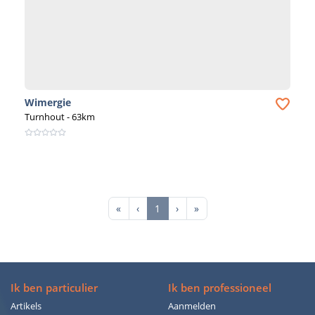
jouw bouwdromen waar te maken!
Wimergie
Turnhout
- 63km
First
Previous
Next
Last
«
‹
1
›
»
Ik ben particulier
Ik ben professioneel
Artikels
Aanmelden