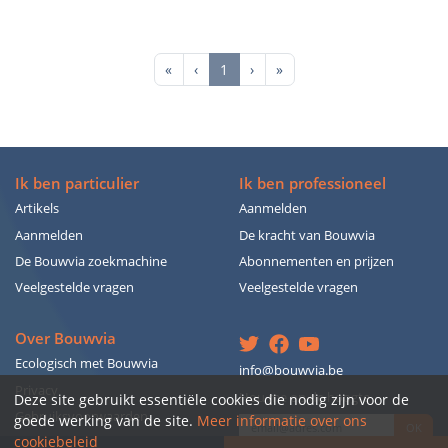
First
Previous
Next
Last
«
‹
1
›
»
Ik ben particulier
Ik ben professioneel
Artikels
Aanmelden
Aanmelden
De kracht van Bouwvia
De Bouwvia zoekmachine
Abonnementen en prijzen
Veelgestelde vragen
Veelgestelde vragen
Over Bouwvia
Ecologisch met Bouwvia
info@bouwvia.be
Privacy
Hou me op de hoogte
Deze site gebruikt essentiële cookies die nodig zijn voor de
Gebruiksvoorwaarden
goede werking van de site.
Meer informatie over ons
OK
cookiebeleid
Contacteer ons