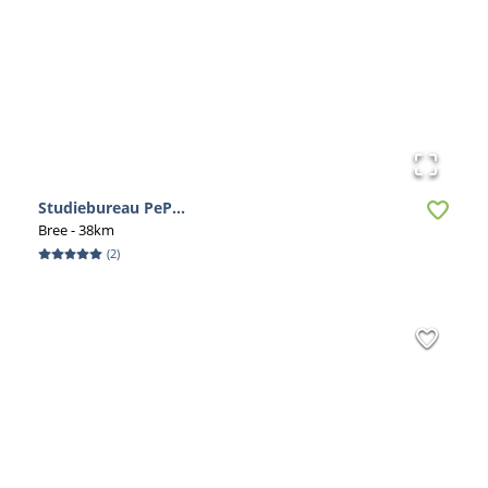
Studiebureau PeP...
Bree
- 38km
(
2
)