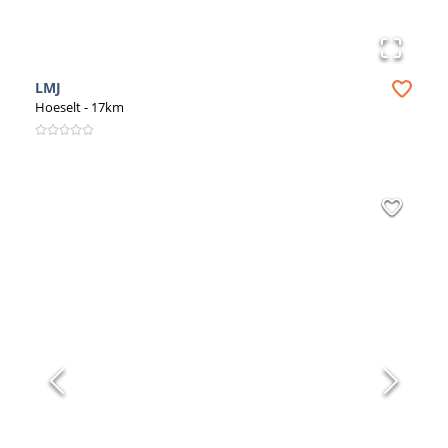
Ben je op zoek naar een ervaren aannemer voor
gevelbekleding met isolatie? Dan ben je bij Bouwvia.be
aan het juiste adres. Onze aannemers hebben
jarenlange ervaring en leveren kwalitatief hoogstaand
LMJ
werk. Bovendien zijn ze op de hoogte van de nieuwste
Hoeselt
- 17km
trends en technieken op het gebied van gevelbekleding.
Ben je benieuwd naar de mogelijkheden voor
gevelbekleding met isolatie voor jouw woning? Neem
dan contact op met één van onze aannemers voor meer
informatie of een vrijblijvende offerte. Bij Bouwvia.be
vind je de juiste aannemer voor jouw project. Bekijk nu
het aanbod en vind de perfecte gevelbekleding voor
jouw woning!