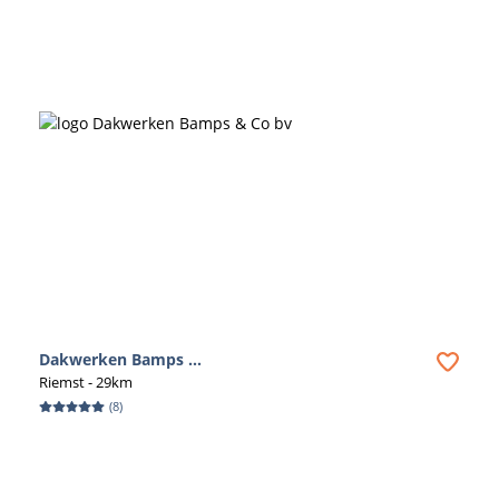
Dakwerken Bamps ...
Riemst
- 29km
(
8
)