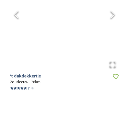
't dakdekkertje
Zoutleeuw
- 28km
(
19
)