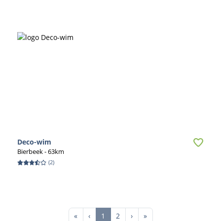
Deco-wim
Bierbeek
- 63km
(
2
)
First
Previous
Next
Last
«
‹
1
2
›
»