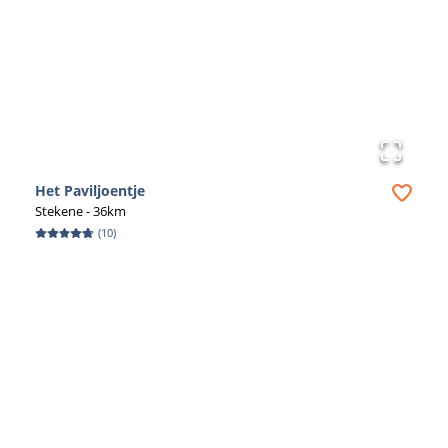
producten aan, maar staan ook klaar voor advies en
installatie. Zo ben je verzekerd van een perfecte
wellness ervaring bij jou thuis. Neem gerust contact op
met de specialisten om te bespreken welke
mogelijkheden er zijn voor jouw persoonlijke wellness
ruimte.
Het Paviljoentje
Stekene
- 36km
(
10
)