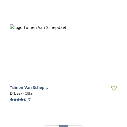
Tuinen Van Schep...
Dilbeek
- 59km
(
2
)