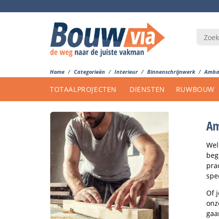
Home
Categorieën
Interieur
Binnenschrijnwerk
Amba
TOTAALPROJECTEN
DIENSTEN
RUWBOUW
Am
Wel
beg
pra
spe
Of 
onz
gaa