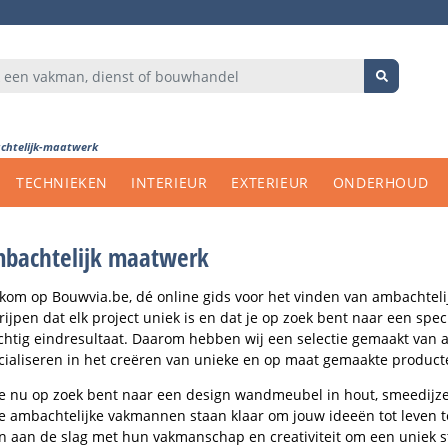
chtelijk-maatwerk
TECHNIEKEN
INTERIEUR
EXTERIEUR
ONDERHOUD
bachtelijk maatwerk
kom op Bouwvia.be, dé online gids voor het vinden van ambachtel
rijpen dat elk project uniek is en dat je op zoek bent naar een spe
chtig eindresultaat. Daarom hebben wij een selectie gemaakt van 
cialiseren in het creëren van unieke en op maat gemaakte product
je nu op zoek bent naar een design wandmeubel in hout, smeedijze
e ambachtelijke vakmannen staan klaar om jouw ideeën tot leven t
n aan de slag met hun vakmanschap en creativiteit om een uniek stu