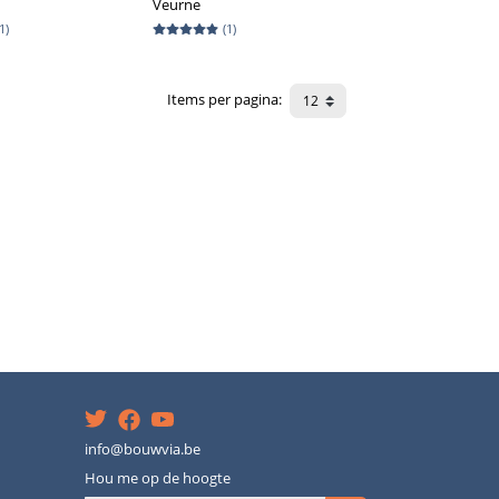
Veurne
1
)
(
1
)
Items per pagina
:
info@bouwvia.be
Hou me op de hoogte