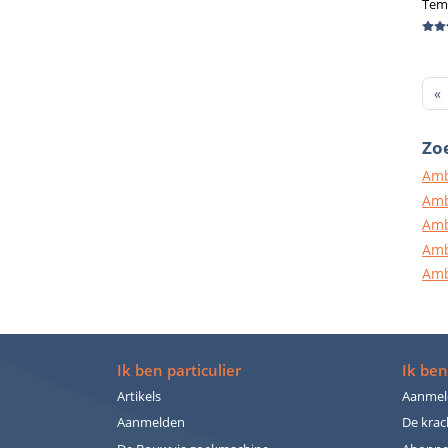
Tem
F
«
Zoe
Amb
Amb
Amb
Amb
Amb
Ik ben particulier
Ik ben
Artikels
Aanmel
Aanmelden
De krac