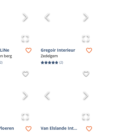
.
rfecte ambachtelijke vakman voor jouw
maatwerk' en ontdek de mogelijkheden.
tLiNe
Gregoir Interieur
en berg
Zedelgem
2
)
(
2
)
Vloeren
Van Elslande Int...