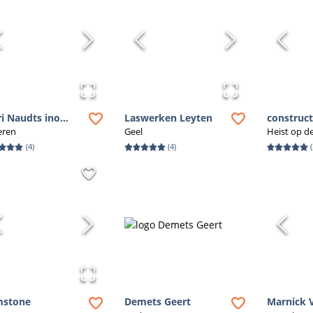
 makkelijker dan ooit om jouw ideeën werkelijkheid te laten worden
s dus voor kwaliteit en vakmanschap en vind via Bouwvia.be de pe
twerkproject. Bekijk nu onze categoriepagina voor 'Ambachtelijk 
ri Naudts ino...
Laswerken Leyten
construc
eren
Geel
Heist op d
(
4
)
(
4
)
(
mstone
Demets Geert
Marnick 