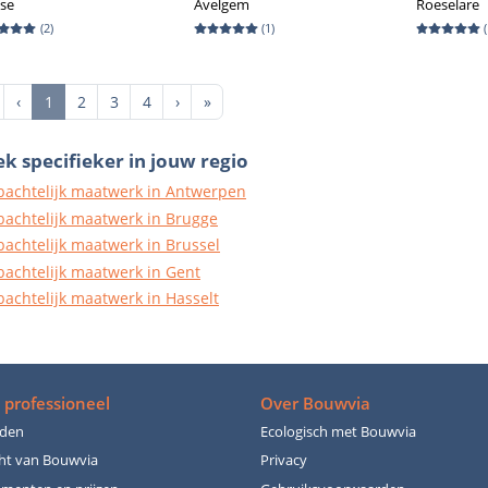
se
Avelgem
Roeselare
(
2
)
(
1
)
(
irst
Previous
Next
Last
‹
1
2
3
4
›
»
k specifieker in jouw regio
achtelijk maatwerk in Antwerpen
achtelijk maatwerk in Brugge
achtelijk maatwerk in Brussel
achtelijk maatwerk in Gent
achtelijk maatwerk in Hasselt
 professioneel
Over Bouwvia
den
Ecologisch met Bouwvia
ht van Bouwvia
Privacy