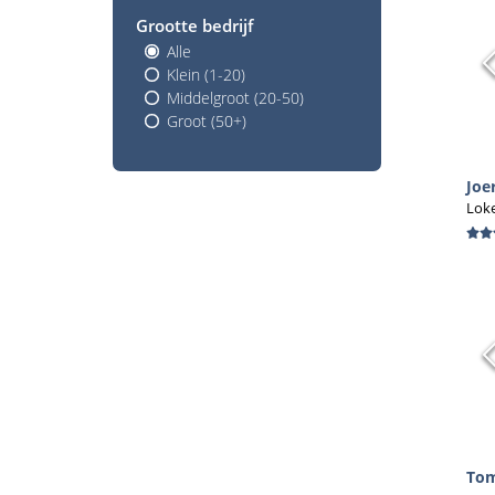
het
Grootte bedrijf
Kie
Alle
maa
Klein (1-20)
Middelgroot (20-50)
Groot (50+)
Joe
Lok
To