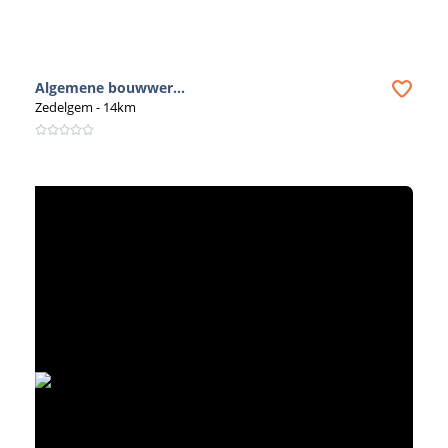
rechtstreeks te contacteren voor informatie of offertes.
Wij willen jou enkel helpen om de juiste aannemer te
vinden. Daarom verwijzen we je graag door naar de
website of contactgegevens van de aannemer van jouw
Algemene bouwwer...
keuze. Zo kan je rechtstreeks met hen in contact komen
Zedelgem
- 14km
en verdere afspraken maken.
Twijfel dus niet langer en schakel een specialist in
afbraakwerken in via Bouwvia.be. Dankzij onze
gebruiksvriendelijke website en uitgebreid aanbod van
aannemers kan je snel en efficiënt jouw project
realiseren. Vertrouw op onze expertise en vind de
perfecte aannemer voor jouw afbraakwerken op
Bouwvia.be.