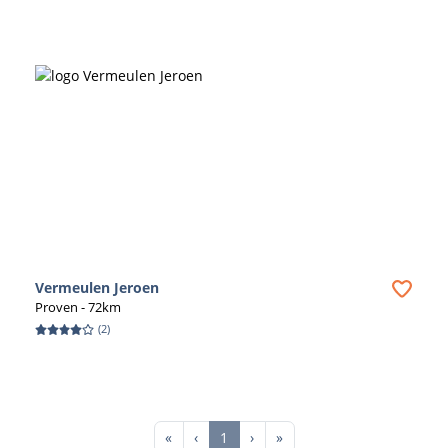
Vermeulen Jeroen
Proven
- 72km
(
2
)
First
Previous
Next
Last
«
‹
1
›
»