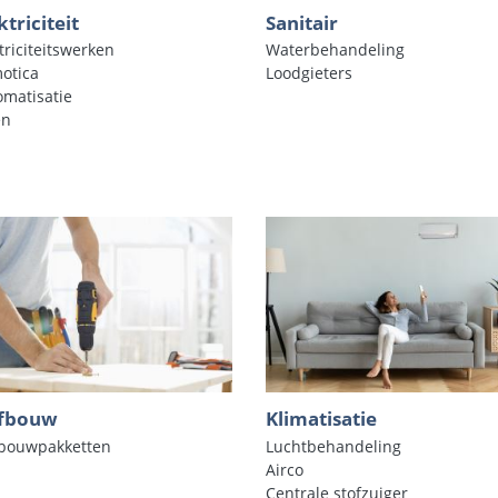
ktriciteit
Sanitair
triciteitswerken
Waterbehandeling
otica
Loodgieters
omatisatie
en
lfbouw
Klimatisatie
fbouwpakketten
Luchtbehandeling
Airco
Centrale stofzuiger