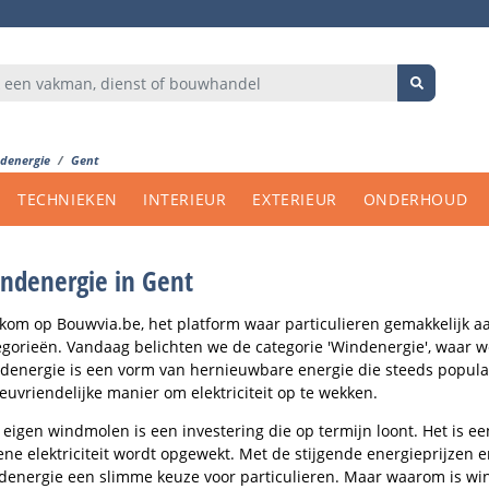
denergie
Gent
TECHNIEKEN
INTERIEUR
EXTERIEUR
ONDERHOUD
ndenergie in Gent
kom op Bouwvia.be, het platform waar particulieren gemakkelijk 
egorieën. Vandaag belichten we de categorie 'Windenergie', waar w
denergie is een vorm van hernieuwbare energie die steeds populai
ieuvriendelijke manier om elektriciteit op te wekken.
 eigen windmolen is een investering die op termijn loont. Het is e
ene elektriciteit wordt opgewekt. Met de stijgende energieprijzen
denergie een slimme keuze voor particulieren. Maar waarom is win