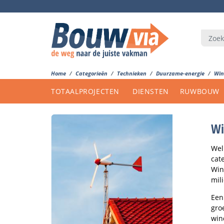
Home
Categorieën
Technieken
Duurzame-energie
Win
TOTAALPROJECTEN
DIENSTEN
RUWBOUW
Wi
Wel
cat
Win
mil
Een
gro
win