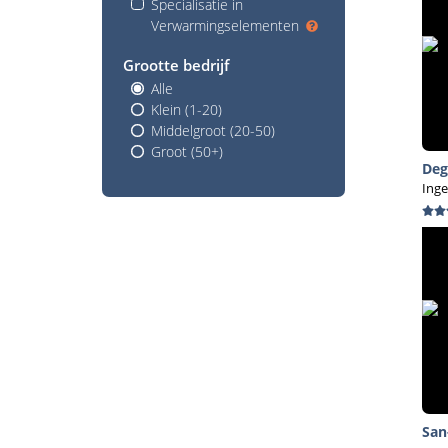
Specialisatie in
Verwarmingselementen
Grootte bedrijf
Alle
Klein (1-20)
Middelgroot (20-50)
Groot (50+)
Deg
Ing
San