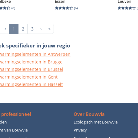
elbeke
Essen
Leuven
(
8
)
(
6
)
(
irst
Previous
Next
Last
‹
1
2
3
›
»
k specifieker in jouw regio
warmingselementen in Antwerpen
warmingselementen in Brugge
warmingselementen in Brussel
warmingselementen in Gent
warmingselementen in Hasselt
 professioneel
Over Bouwvia
den
Ecologisch met Bouwvia
ht van Bouwvia
Privacy