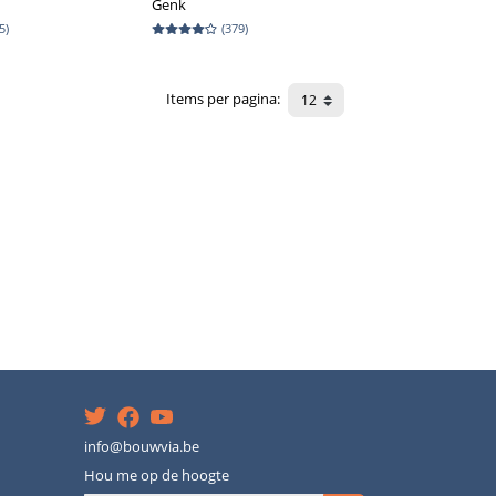
Genk
5
)
(
379
)
Items per pagina
:
info@bouwvia.be
Hou me op de hoogte