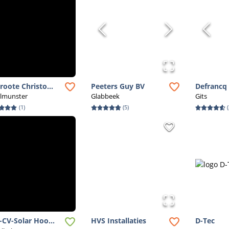
roote Christo...
Peeters Guy BV
Defrancq D
elmunster
Glabbeek
Gits
(
1
)
(
5
)
(
-CV-Solar Hoo...
HVS Installaties
D-Tec