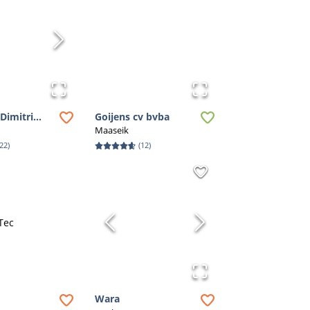
imitri...
Goijens cv bvba
Maaseik
22
)
(
12
)
Wara