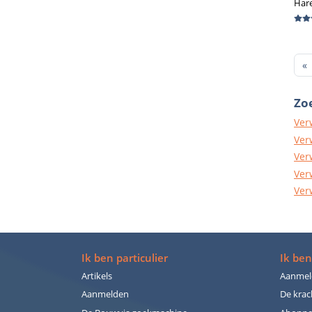
Har
F
«
Zoe
Ver
Ver
Ver
Ver
Ver
Ik ben particulier
Ik ben
Artikels
Aanmel
Aanmelden
De krac