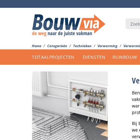
Home
Categorieën
Technieken
Verwarming
Verwarmi
TOTAALPROJECTEN
DIENSTEN
RUWBOUW
Ve
Ben
vak
war
pro
Bij
we 
ver