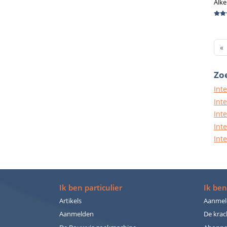
Alk
F
«
Zoe
Int
Int
Int
Int
Int
Ik ben particulier
Ik ben
Artikels
Aanmel
Aanmelden
De krac