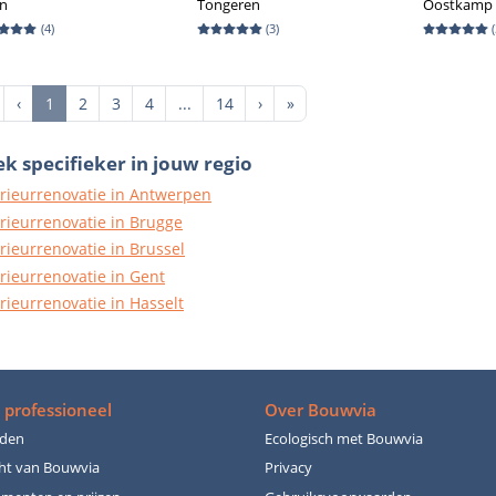
en
Tongeren
Oostkamp
(
4
)
(
3
)
(
irst
Previous
Next
Last
‹
1
2
3
4
...
14
›
»
k specifieker in jouw regio
erieurrenovatie in Antwerpen
erieurrenovatie in Brugge
erieurrenovatie in Brussel
erieurrenovatie in Gent
erieurrenovatie in Hasselt
 professioneel
Over Bouwvia
den
Ecologisch met Bouwvia
ht van Bouwvia
Privacy