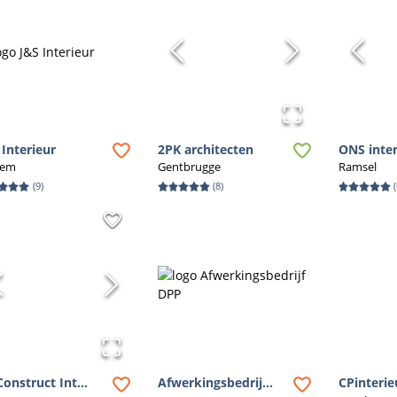
 Interieur
2PK architecten
ONS interi
gem
Gentbrugge
Ramsel
(
9
)
(
8
)
(
Construct Int...
Afwerkingsbedrij...
CPinterie