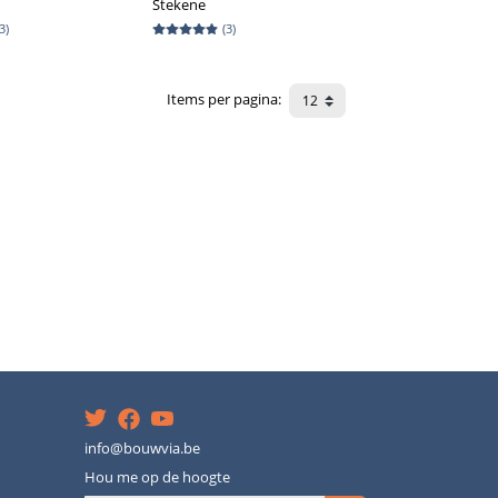
Stekene
3
)
(
3
)
Items per pagina
:
info@bouwvia.be
Hou me op de hoogte