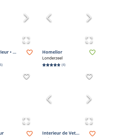
eur • ...
Homelior
Londerzeel
6
)
(
4
)
ur
Interieur de Vet...