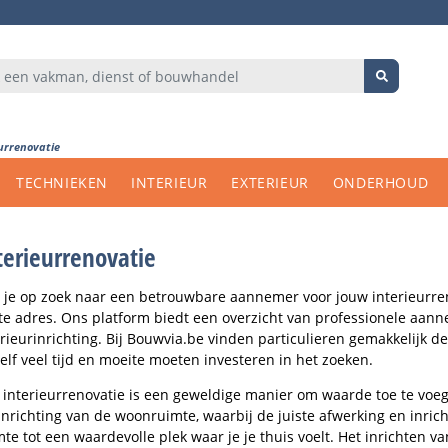
urrenovatie
TECHNIEKEN
INTERIEUR
EXTERIEUR
ONDERHOUD
terieurrenovatie
 je op zoek naar een betrouwbare aannemer voor jouw interieurren
ste adres. Ons platform biedt een overzicht van professionele aann
erieurinrichting. Bij Bouwvia.be vinden particulieren gemakkelijk d
zelf veel tijd en moeite moeten investeren in het zoeken.
 interieurrenovatie is een geweldige manier om waarde toe te voe
inrichting van de woonruimte, waarbij de juiste afwerking en inric
mte tot een waardevolle plek waar je je thuis voelt. Het inrichten va