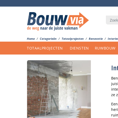
Home
Categorieën
Totaalprojecten
Renovatie
Interie
TOTAALPROJECTEN
DIENSTEN
RUWBOUW
In
Ben
jui
int
ze 
Een
her
rui