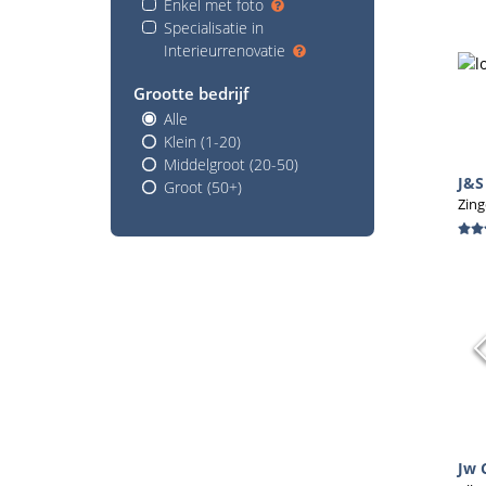
Enkel met foto
Specialisatie in
Interieurrenovatie
Grootte bedrijf
Alle
Klein (1-20)
Middelgroot (20-50)
J&S
Groot (50+)
Zin
Jw 