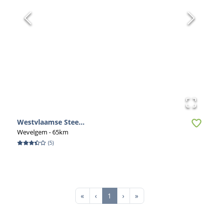
Westvlaamse Stee...
Wevelgem
- 65km
(
5
)
First
Previous
Next
Last
«
‹
1
›
»