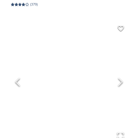
(
379
)