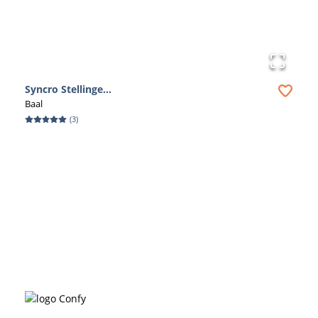
en maak van jouw doe-het-zelf project een succes met
Bouwvia.be!
Syncro Stellinge...
Baal
(
3
)