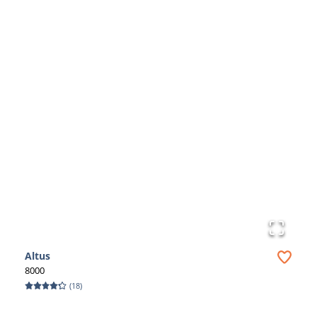
Altus
8000
(
18
)