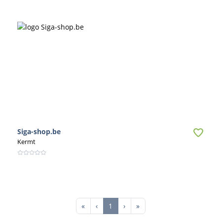
Siga-shop.be
Kermt
First
Previous
Next
Last
«
‹
1
›
»