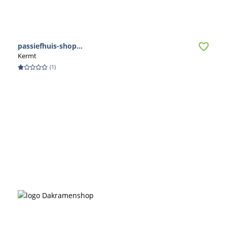
passiefhuis-shop...
Kermt
(
1
)