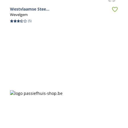
Westvlaamse Stee...
Wevelgem
(
5
)