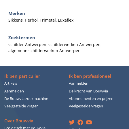
Merken
Sikkens, Herbol, Trimetal, Luxaflex
Zoektermen
schilder Antwerpen, schilderwerken Antwerpen,
algemene schilderwerken Antwerpen
Ik ben particulier
Ik ben professioneel
Artikels
Aanmelden
Aanmelden
De kracht van Bouwvia
De Bouwvia zoekmachine
Abonnementen en prijzen
Veelgestelde vragen
Veelgestelde vragen
Over Bouwvia
Ecologisch met Bouwvia