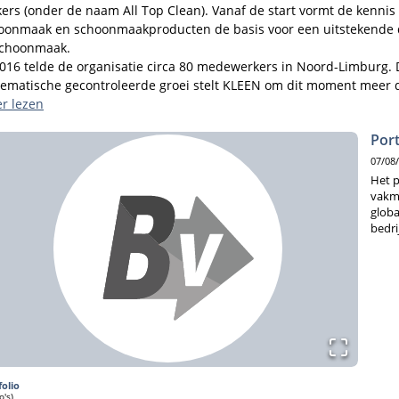
kers (onder de naam All Top Clean). Vanaf de start vormt de kennis 
oonmaak en schoonmaakproducten de basis voor een uitstekende d
schoonmaak. 

2016 telde de organisatie circa 80 medewerkers in Noord-Limburg. 
tematische gecontroleerde groei stelt KLEEN om dit moment meer d
ENERS tewerk in de regio Limburg – Vlaams-Brabant – Antwerpen. 

r lezen
EN bouwt de structuren en organisatie verder uit, trouw blijvend a
Port
spronkelijke bedrijfsvisie. Dat stelt de KLEENERS in staat om de doo
07/08
Het p
vakm
globa
bedri
folio
o's)