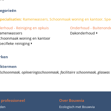
egorieën
pecialisaties
:
Ramenwassers, Schoonmaak woning en kantoor, Speci
erhoud - Reiniging en opkuis
Onderhoud - Buitenond
amenwassers
Dakonderhoud
choonmaak woning en kantoor
pecifieke reiniging
rken
ektermen
dschoonmaak, opleveringsschoonmaak, facilitaire schoonmaak, glaswas
 professioneel
Over Bouwvia
den
Ecologisch met Bouwvia