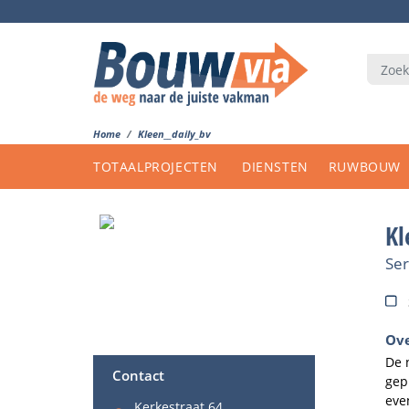
Home
Kleen__daily_bv
TOTAALPROJECTEN
DIENSTEN
RUWBOUW
Kl
Ser
Ove
De 
Contact
gep
eve
Kerkestraat 64