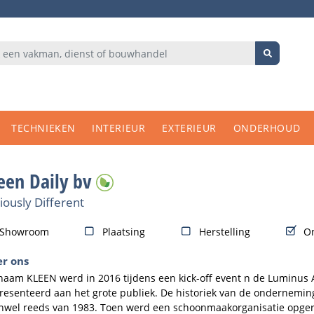
TECHNIEKEN
INTERIEUR
EXTERIEUR
ONDERHOUD
een Daily bv
iously Different
Showroom
Plaatsing
Herstelling
O
r ons
naam KLEEN werd in 2016 tijdens een kick-off event n de Luminus 
resenteerd aan het grote publiek. De historiek van de onderneming
nwel reeds van 1983. Toen werd een schoonmaakorganisatie opgeri