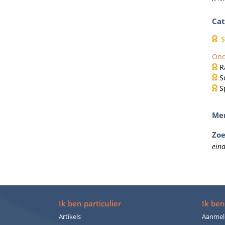
Cat
S
Ond
R
S
S
Me
Zo
ein
Ik ben particulier
Ik ben
Artikels
Aanmel