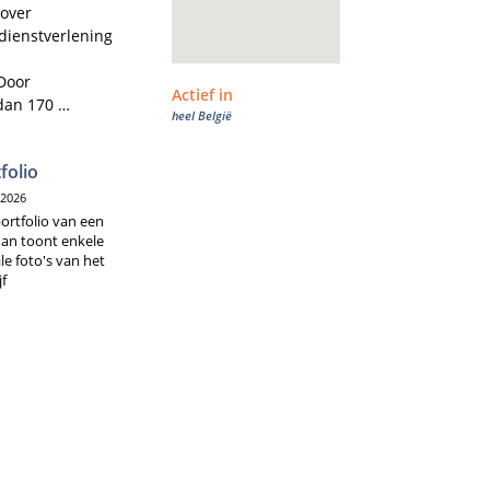
over 
ienstverlening 
Door 
Actief in
an 170 
heel België
an de 
folio
r de klanten 
/2026
ortfolio van een
an toont enkele
le foto's van het
jf