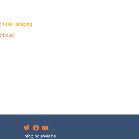
fieke reiniging
erhoud
info@bouwvia.be