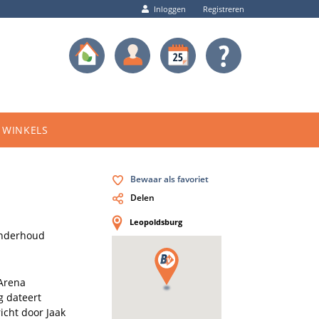
Inloggen
Registreren
WINKELS
Bewaar als favoriet
Delen
Leopoldsburg
nderhoud
Arena 
 dateert 
cht door Jaak 