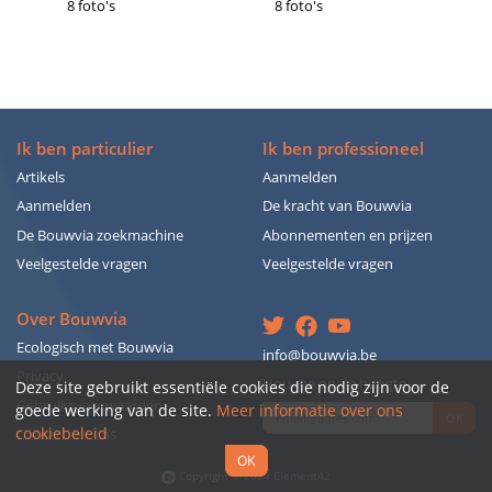
8 foto's
8 foto's
Ik ben particulier
Ik ben professioneel
Artikels
Aanmelden
Aanmelden
De kracht van Bouwvia
De Bouwvia zoekmachine
Abonnementen en prijzen
Veelgestelde vragen
Veelgestelde vragen
Over Bouwvia
Ecologisch met Bouwvia
info@bouwvia.be
Privacy
Hou me op de hoogte
Deze site gebruikt essentiële cookies die nodig zijn voor de
Gebruiksvoorwaarden
goede werking van de site.
Meer informatie over ons
OK
cookiebeleid
Contacteer ons
OK
Copyright © 2024 Element42