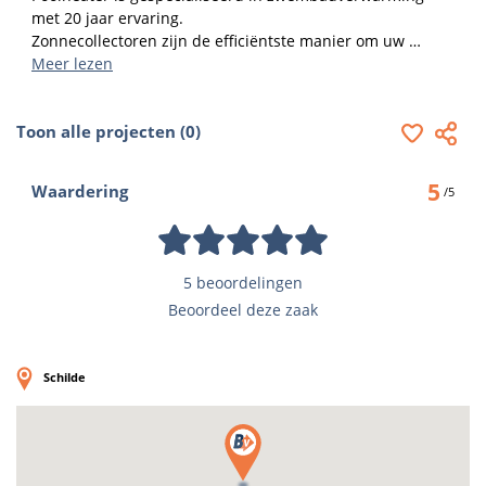
met 20 jaar ervaring. 

Zonnecollectoren zijn de efficiëntste manier om uw 
zwembad te verwarmen. 

Meer lezen
Gratis en ecologisch opwarmen zolang de zon schijnt!

Onze collectoren worden volledig op maat gemaakt!
Toon alle projecten (0)
5
Waardering
/5
5 beoordelingen
Beoordeel deze zaak
Schilde