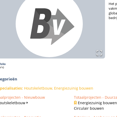
Het p
vakm
globa
bedri
folio
o's)
egorieën
pecialisaties
:
Houtskeletbouw, Energiezuinig bouwen
aalprojecten - Nieuwbouw
Totaalprojecten - Duur
outskeletbouw
Energiezuinig bouwen
Circulair bouwen