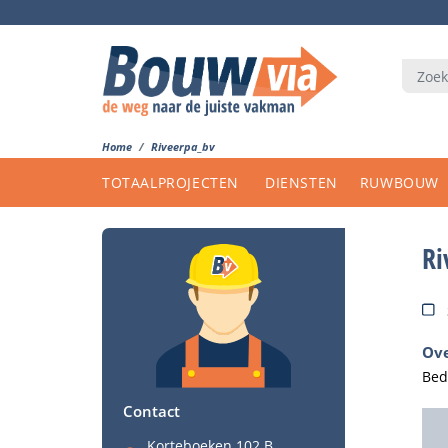
Home
Riveerpa_bv
TOTAALPROJECTEN
DIENSTEN
RUWBOUW
Ri
Ove
Bed
Contact
Korteboeken 102 B