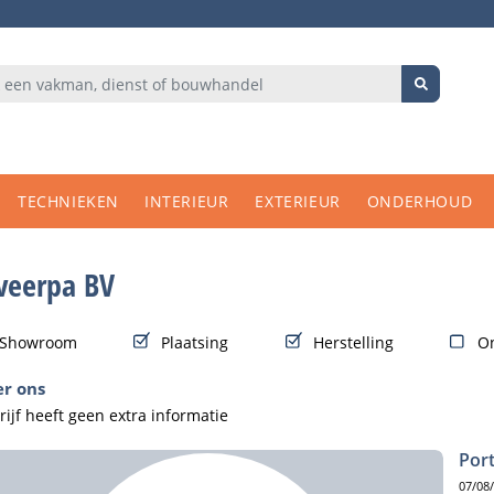
TECHNIEKEN
INTERIEUR
EXTERIEUR
ONDERHOUD
veerpa BV
Showroom
Plaatsing
Herstelling
O
r ons
rijf heeft geen extra informatie
Port
07/08