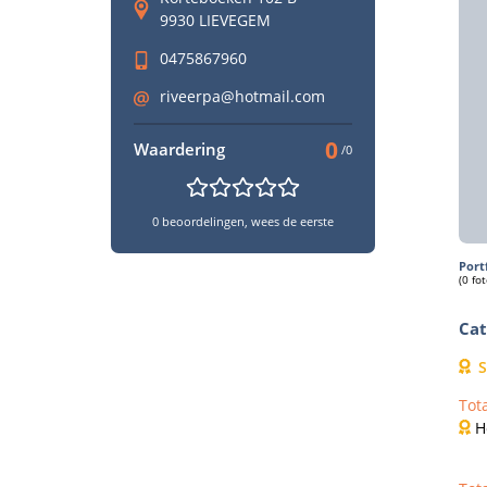
9930 LIEVEGEM
0475867960
riveerpa@hotmail.com
0
Waardering
/0
0 beoordelingen, wees de eerste
Port
(0 fot
Cat
S
Tot
H