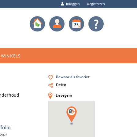
Inloggen
Registreren
WINKELS
Bewaar als favoriet
Delen
nderhoud
Lievegem
folio
/2026