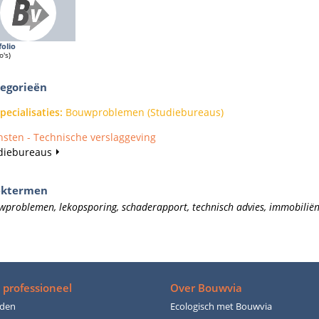
folio
o's)
egorieën
pecialisaties
:
Bouwproblemen (Studiebureaus)
nsten - Technische verslaggeving
diebureaus
ektermen
wproblemen, lekopsporing, schaderapport, technisch advies, immobiliën
 professioneel
Over Bouwvia
den
Ecologisch met Bouwvia