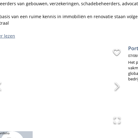
eerders van gebouwen, verzekeringen, schadebeheerders, advocat
basis van een ruime kennis in immobiliën en renovatie staan volgen
raal 

nalyse van vocht, condensatie en andere bouwproblemen.

r lezen
ekopsporing

Port
chaderapporten

nafhankelijk advies voor kandidaat kopers

07/08
echnische bijstand bij bouwgeschillen.

Het p
vakm
globa
ORS staat voor 30 jaar ervaring, een snelle reactie en een gedegen 
bedri