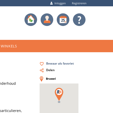
Inloggen
Registreren
WINKELS
Bewaar als favoriet
Delen
Brussel
nderhoud
rticulieren, 