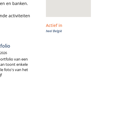
en en banken.

de activiteiten 
Actief in
heel België
folio
/2026
ortfolio van een
an toont enkele
le foto's van het
advies.

jf