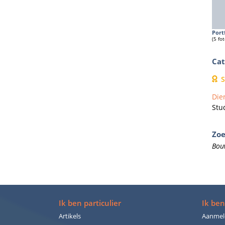
Port
(5 fot
Cat
S
Die
Stu
Zo
Bou
Ik ben particulier
Ik ben
Artikels
Aanmel