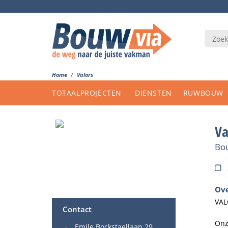
Home
Valors
TOTAALPROJECTEN
DIENSTEN
RUWBOUW
Va
Bou
Ove
VAL
Contact
Onz
Emile Bockstaellaan 29