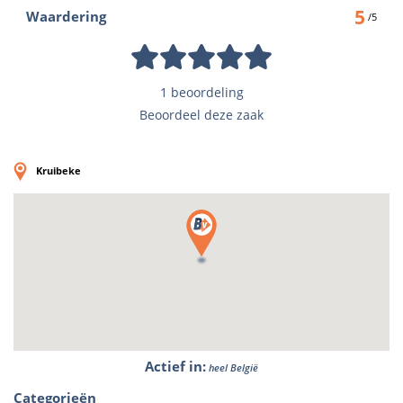
5
Waardering
/5
1 beoordeling
Beoordeel deze zaak
Kruibeke
Actief in
:
heel België
Categorieën