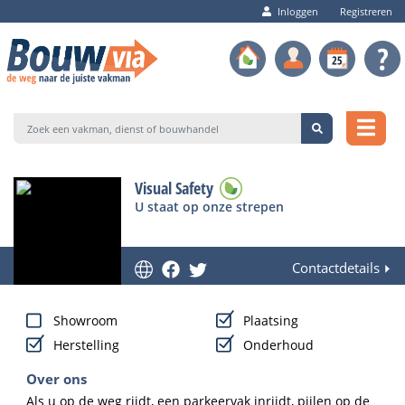
Inloggen
Registreren
Visual Safety
U staat op onze strepen
Contactdetails
Showroom
Plaatsing
Herstelling
Onderhoud
Over ons
Als u op de weg rijdt, een parkeervak inrijdt, pijlen op de 