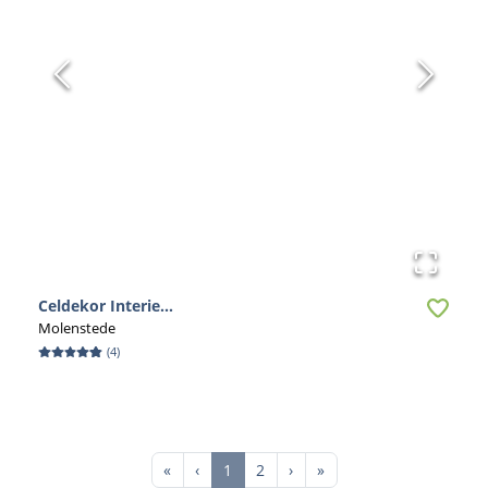
Celdekor Interie...
Molenstede
(
4
)
First
Previous
Next
Last
«
‹
1
2
›
»