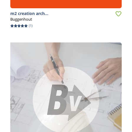
m2 creation arch...
Buggenhout
(
1
)