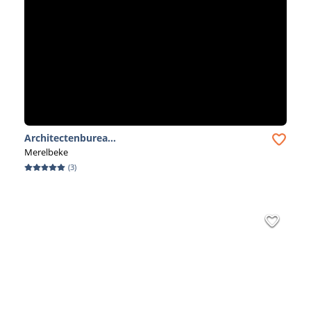
Architectenburea...
Merelbeke
(
3
)