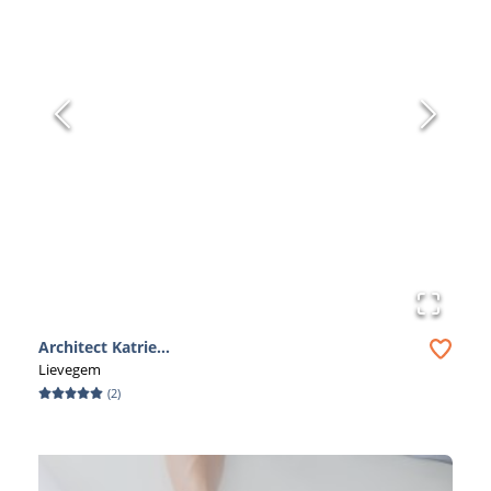
Architect Katrie...
Lievegem
(
2
)