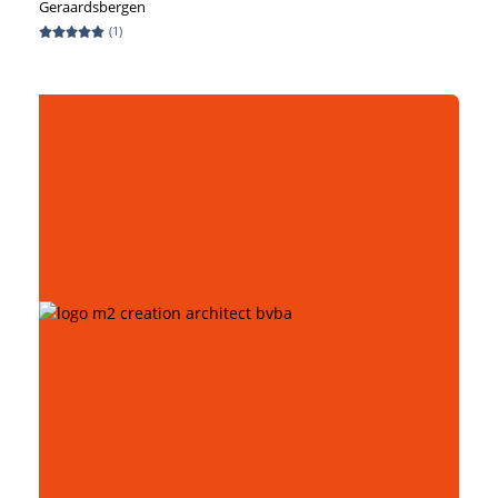
Geraardsbergen
(
1
)