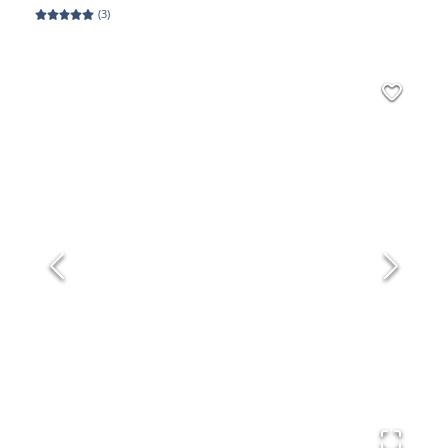
(
3
)