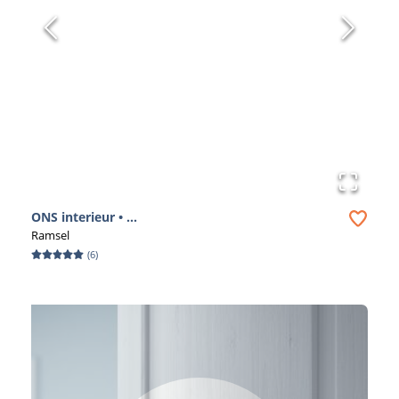
ONS interieur • ...
Ramsel
(
6
)