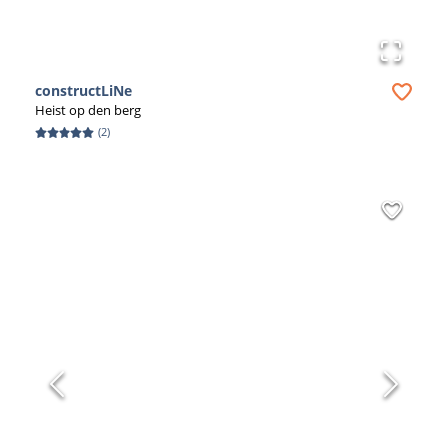
constructLiNe
Heist op den berg
(
2
)