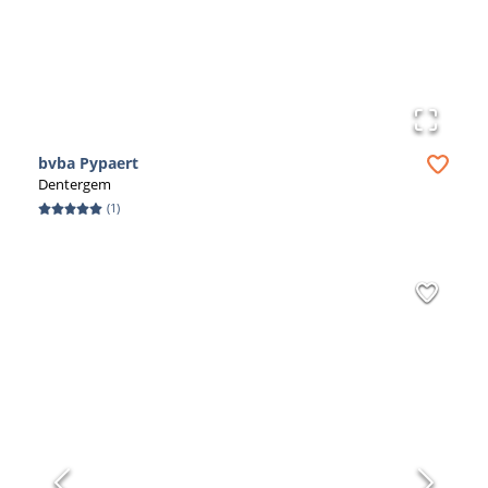
bvba Pypaert
Dentergem
(
1
)