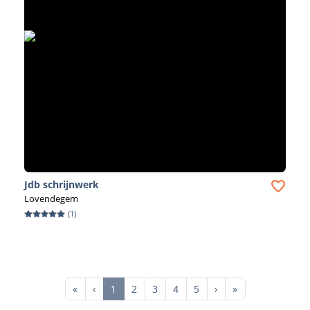
Jdb schrijnwerk
Lovendegem
(
1
)
First
Previous
Next
Last
«
‹
1
2
3
4
5
›
»