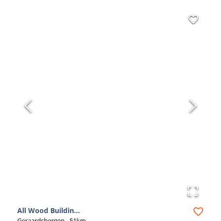
All Wood Buildin...
Geraardsbergen
- 51km