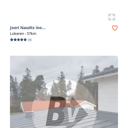
Joeri Naudts ino...
Lokeren
- 57km
(
4
)