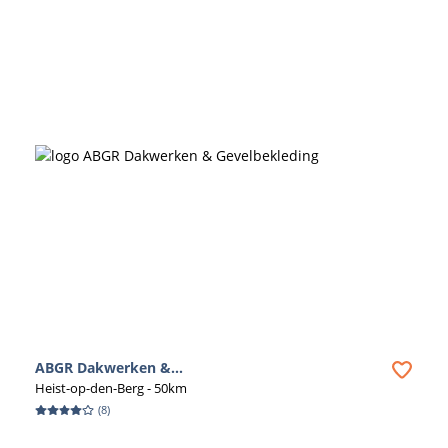
ABGR Dakwerken &...
Heist-op-den-Berg
- 50km
(
8
)