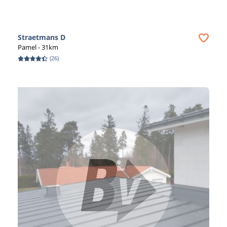
vervangingskosten. Bovendien zijn metalen daken
bestand tegen alle weersomstandigheden, zoals hevige
regen, hagel, wind en zelfs vuur. Zo ben je verzekerd
Straetmans D
van een veilig en betrouwbaar dak boven je hoofd.
Pamel
- 31km
(
26
)
Een ander voordeel van metalen daken is de lichte
constructie. Hierdoor is de draagconstructie van je
woning minder belast, wat betekent dat je dak minder
snel verzakt. Dit maakt metalen daken ook geschikt voor
oudere woningen die niet geschikt zijn voor zwaardere
dakbedekkingen.
Wil je graag een groenere en milieuvriendelijkere optie
voor je dak? Kies dan voor een metalen dak met
zonnepanelen. Deze combinatie is niet alleen
duurzaam, maar ook nog eens kostenbesparend. Je
wekt je eigen energie op en betaalt minder voor je
energierekening. Bovendien zijn metalen daken volledig
recyclebaar, wat betekent dat ze op het einde van hun
levensduur opnieuw gebruikt kunnen worden.
Ben je geïnteresseerd in een metalen dak voor jouw