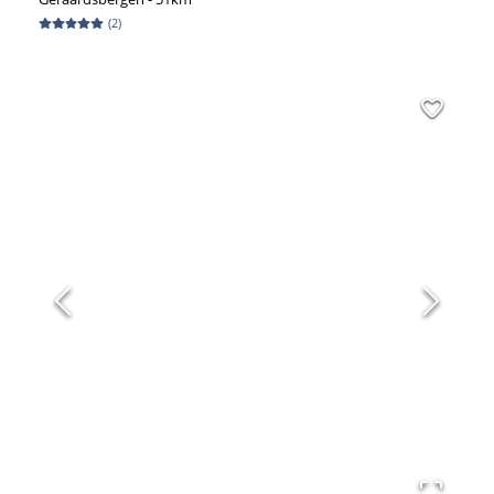
(
2
)