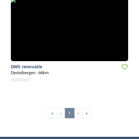
DMS renovatie
Destelbergen
- 66km
First
Previous
Next
Last
«
‹
1
›
»